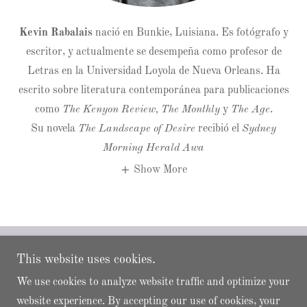
Kevin Rabalais
nació en Bunkie, Luisiana. Es fotógrafo y
escritor, y actualmente se desempeña como profesor de
Letras en la Universidad Loyola de Nueva Orleans. Ha
escrito sobre literatura contemporánea para publicaciones
como
The Kenyon Review, The Monthly
y
The Age
.
Su novela
The Landscape of Desire
recibió el
Sydney
Morning Herald Awa
Show More
This website uses cookies.
Copyright © 2025 Queequeg Press - All Rights Reserved.
contacto@queequegpress.com
We use cookies to analyze website traffic and optimize your
website experience. By accepting our use of cookies, your